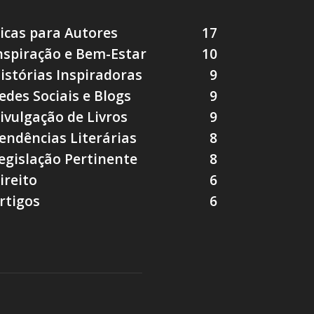
icas para Autores
17
nspiração e Bem-Estar
10
istórias Inspiradoras
9
edes Sociais e Blogs
9
ivulgação de Livros
9
endências Literárias
8
egislação Pertinente
8
ireito
6
rtigos
6